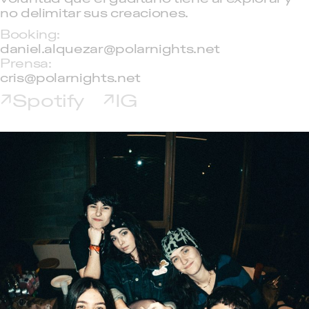
no delimitar sus creaciones.
Booking:
daniel.alquezar@polarnights.net
Prensa:
cris@polarnights.net
Spotify
IG