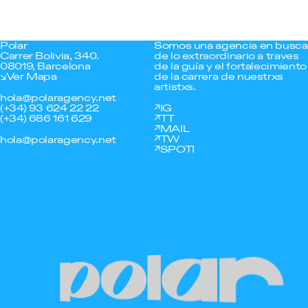
Polar
Somos una agencia en busca
Carrer Bolivia, 340.
de lo extraordinario a traves
08019, Barcelona
de la guía y el fortalecimiento
Ver Mapa
de la carrera de nuestrxs
artistxs.
hola@polaragency.net
(+34) 93 624 22 22
IG
(+34) 686 161 629
TT
MAIL
TW
hola@polaragency.net
SPOTI