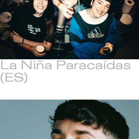
La Niña Paracaídas
(ES)