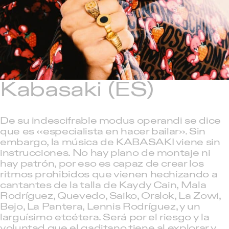
Kabasaki
(ES)
De su indescifrable modus operandi se dice
que es «especialista en hacer bailar». Sin
embargo, la música de KABASAKI viene sin
instrucciones. No hay plano de montaje ni
hay patrón, por eso es capaz de crear los
ritmos prohibidos que vienen hechizando a
cantantes de la talla de Kaydy Cain, Mala
Rodríguez, Quevedo, Saiko, Orslok, La Zowi,
Bejo, La Pantera, Lennis Rodríguez, y un
larguísimo etcétera. Será por el riesgo y la
voluntad que el gaditano tiene al explorar y