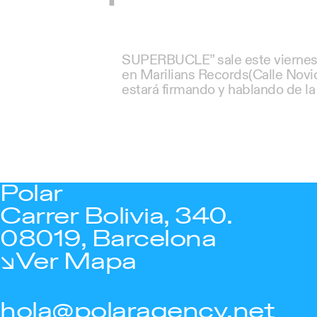
SUPERBUCLE” sale este viernes 
en Marilians Records(Calle Nov
estará firmando y hablando de la
Polar
Carrer Bolivia, 340.
08019, Barcelona
Ver Mapa
hola@polaragency.net