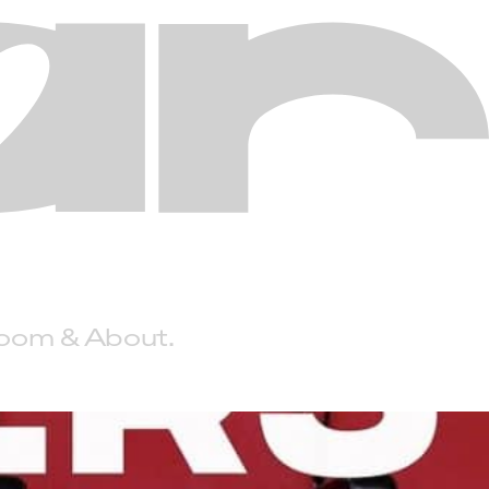
Room
About