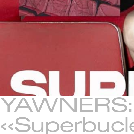
YAWNERS: f
«Superbucl