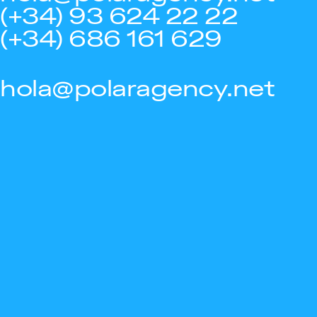
(+34) 93 624 22 22
(+34) 686 161 629
hola@polaragency.net