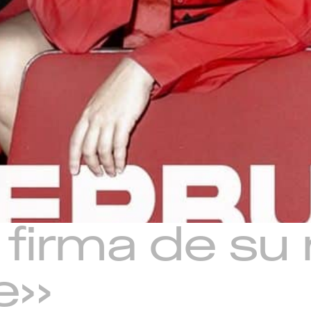
irma de su 
e»