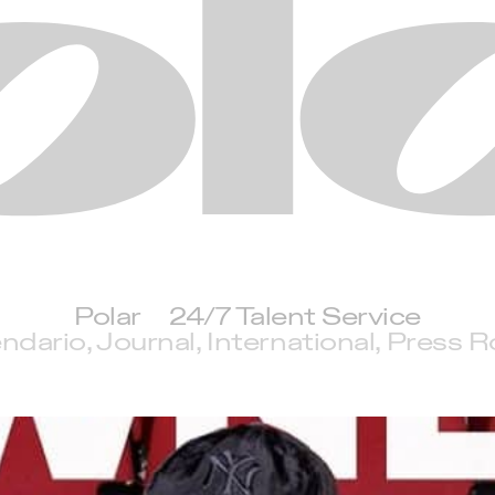
Polar
Polar
24/7 Talent Service
ndario
Journal
International
Press 