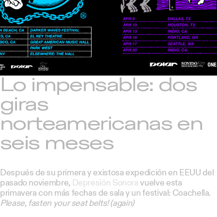
Lo impensable: dos
giras
norteamericanas en
seis meses
Después de su primera y existosa expedición en EEUU del
pasado noviembre,
Depresión Sonora
vuelve esta
primavera con más fechas de sala y un festival: Coachella.
Please, fasten your seat belts! (again)