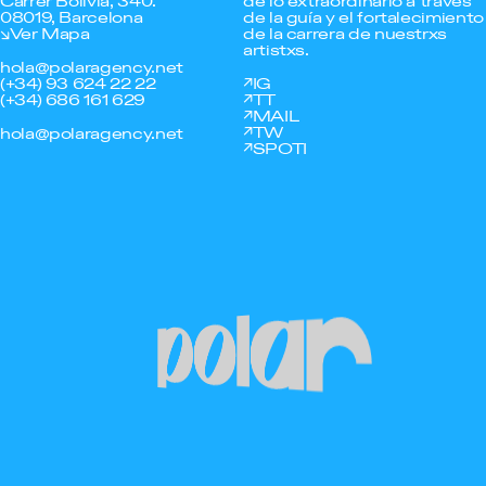
Carrer Bolivia, 340.
de lo extraordinario a traves
08019, Barcelona
de la guía y el fortalecimiento
Ver Mapa
de la carrera de nuestrxs
artistxs.
hola@polaragency.net
(+34) 93 624 22 22
IG
(+34) 686 161 629
TT
MAIL
TW
hola@polaragency.net
SPOTI
Polar