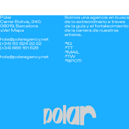
Polar
Somos una agencia en busca
Carrer Bolivia, 340.
de lo extraordinario a traves
08019, Barcelona
de la guía y el fortalecimiento
Ver Mapa
de la carrera de nuestrxs
artistxs.
hola@polaragency.net
(+34) 93 624 22 22
IG
(+34) 686 161 629
TT
MAIL
TW
hola@polaragency.net
SPOTI
Polar