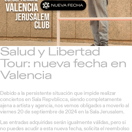
Salud y Libertad
Tour: nueva fecha en
Valencia
Debido a la persistente situación que impide realizar
conciertos en Sala Repvblicca, siendo completamente
ajena a artista y agencia, nos vemos obligadxs a moverlo al
viernes 20 de septiembre de 2024 en la Sala Jerusalem.
Las entradas adquiridas serán igualmente válidas, pero si
no puedes acudir a esta nueva fecha, solicita el reembolso