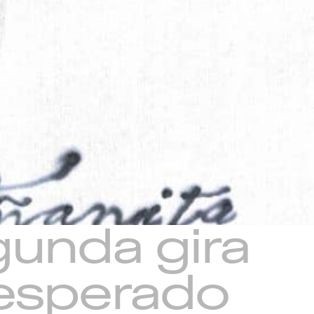
unda gira
 esperado