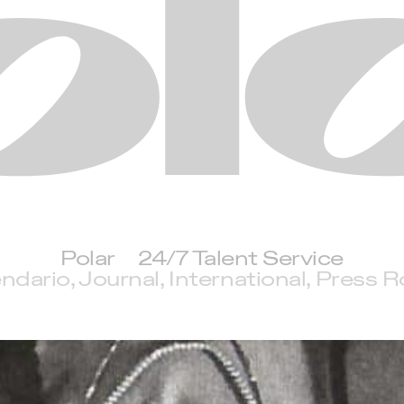
Polar
Polar
24/7 Talent Service
ndario
Journal
International
Press 