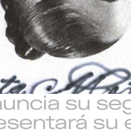
ncia su seg
resentará su