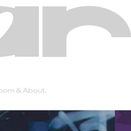
Room
About