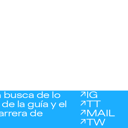
 busca de lo
IG
de la guía y el
TT
arrera de
MAIL
TW