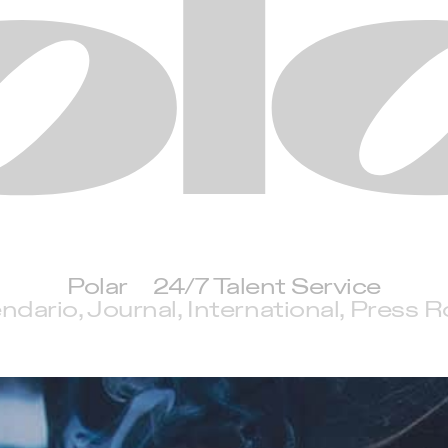
Polar
Polar
24/7 Talent Service
ndario
Journal
International
Press 