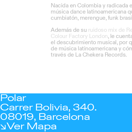
Nacida en Colombia y radicada 
música dance latinoamericana qu
cumbiatón, merengue, funk brasi
Además de su
ruidoso mix de R
Colour Factory London
, le cuen
el descubrimiento musical, por 
de música latinoamericana y cóm
través de La Chekera Records.
Polar
Carrer Bolivia, 340.
08019, Barcelona
Ver Mapa