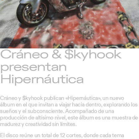
Cráneo & $kyhook
presentan
Hipernáutica
Cráneo y $kyhook publican «Hipernáutica», un nuevo
álbum en el que invitan a viajar hacia dentro, explorando los
sueños y el subconsciente. Acompañado de una
producción de altísimo nivel, este álbum es una muestra de
madurez y creatividad sin límites.
El disco reúne un total de 12 cortes, donde cada tema