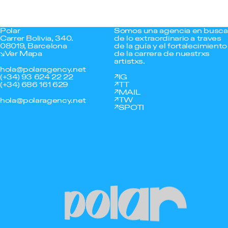
Polar
Somos una agencia en busca
Carrer Bolivia, 340.
de lo extraordinario a traves
08019, Barcelona
de la guía y el fortalecimiento
Ver Mapa
de la carrera de nuestrxs
artistxs.
hola@polaragency.net
(+34) 93 624 22 22
IG
(+34) 686 161 629
TT
MAIL
TW
hola@polaragency.net
SPOTI
Polar