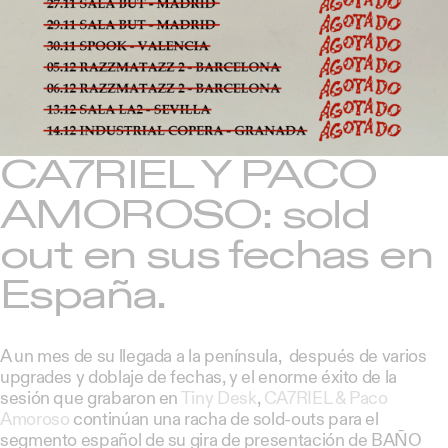
CA7RIEL Y PACO
AMOROSO: sold
out en sus fechas en
España.
A un mes de su llegada a la península, después de varios
upgrades y doblaje de fechas, y el enorme éxito de la
sesión que grabaron en
Tiny Desk
,
CA7RIEL & Paco
Amoroso
continúan una racha de sold-outs para el
segmento español de su gira de presentación de BAÑO