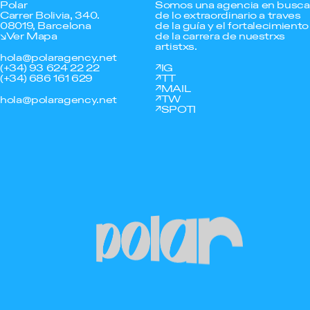
Polar
Somos una agencia en busca
Carrer Bolivia, 340.
de lo extraordinario a traves
08019, Barcelona
de la guía y el fortalecimiento
Ver Mapa
de la carrera de nuestrxs
artistxs.
hola@polaragency.net
(+34) 93 624 22 22
IG
(+34) 686 161 629
TT
MAIL
TW
hola@polaragency.net
SPOTI
Polar