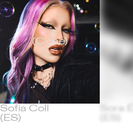
(Close)
Sofia Coll
Sora 
(ES)
(ES)