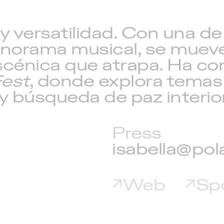
a y versatilidad. Con una 
orama musical, se mueve e
cénica que atrapa. Ha con
est
, donde explora temas
 búsqueda de paz interior
Press
isabella@pol
Web
Spo