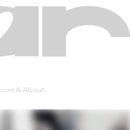
Room
About