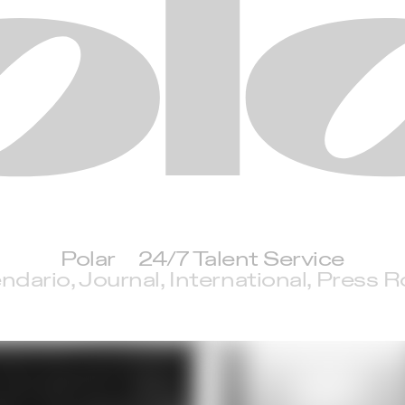
Polar
Polar
24/7 Talent Service
ndario
Journal
International
Press 