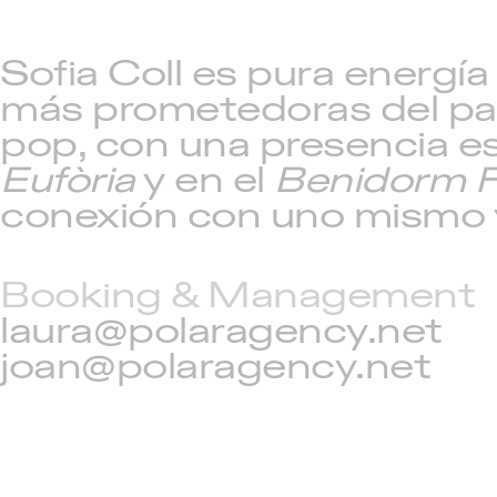
Sofia Coll es pura energí
más prometedoras del pan
pop, con una presencia es
Eufòria
y en el
Benidorm F
conexión con uno mismo y
Booking & Management
laura@polaragency.net
joan@polaragency.net