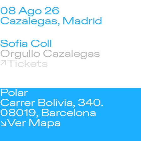
08 Ago 26
Cazalegas, Madrid
Sofia Coll
Orgullo Cazalegas
Tickets
Polar
Carrer Bolivia, 340.
08019, Barcelona
Ver Mapa