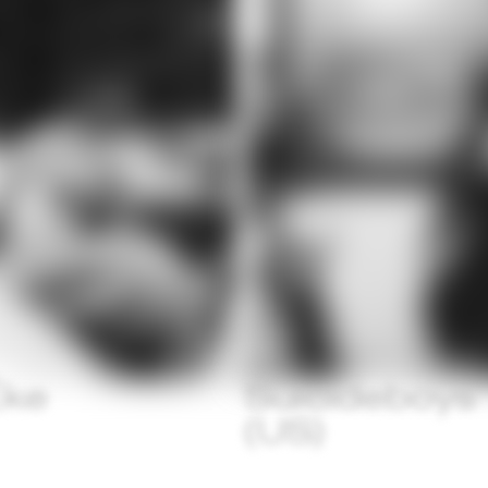
Éke
Suicideboys
(US)