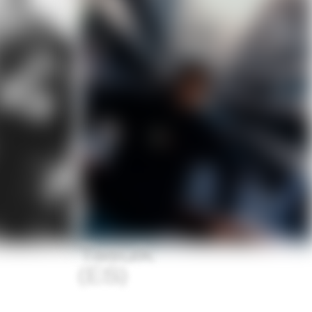
Tasuik
(ES)