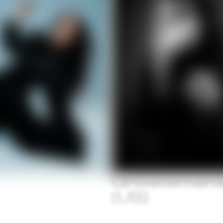
Ghosteman
(US)