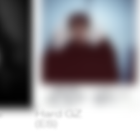
e
Hard GZ
(ES)