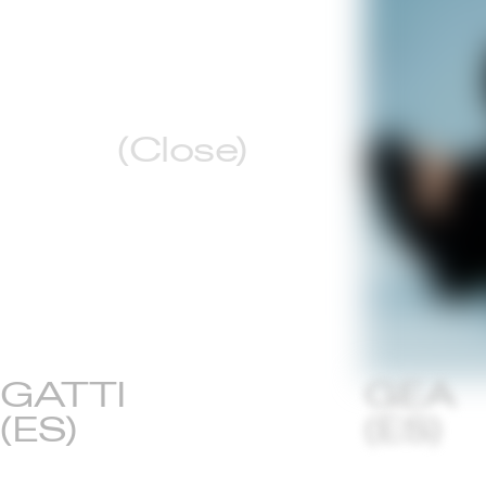
(Close)
GATTI
GEA
(ES)
(ES)