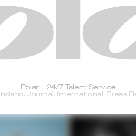
Polar
Polar
24/7 Talent Service
ndario
Journal
International
Press 