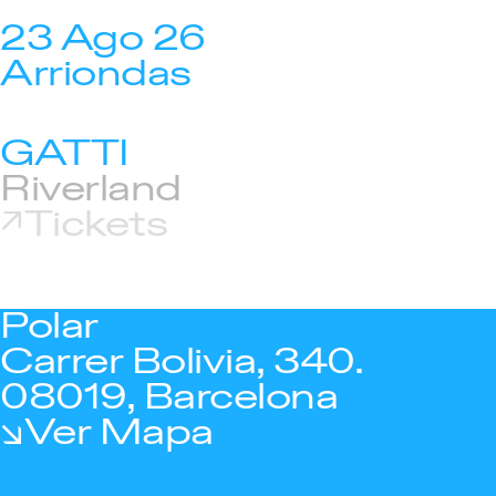
23 Ago 26
Arriondas
GATTI
Riverland
Tickets
Polar
Carrer Bolivia, 340.
08019, Barcelona
Ver Mapa